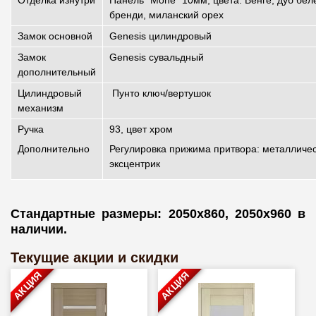
Отделка изнутри
Панель "Mone" 10мм, цвета: Венге, дуб бел
бренди, миланский орех
Замок основной
Genesis цилиндровый
Замок
Genesis сувальдный
дополнительный
Цилиндровый
Пунто ключ/вертушок
механизм
Ручка
93, цвет хром
Дополнительно
Регулировка прижима притвора: металличе
эксцентрик
Стандартные размеры: 2050х860, 2050х960 в
наличии.
Текущие акции и скидки
АКЦИЯ
АКЦИЯ