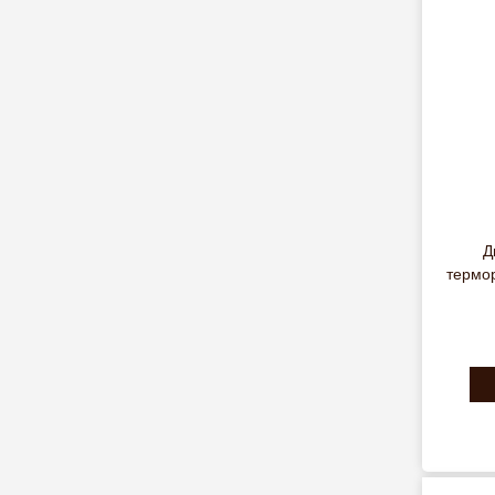
Д
термо