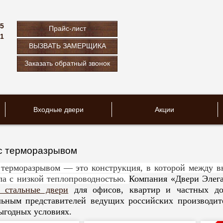
75
Прайс-лист
61
ВЫЗВАТЬ ЗАМЕРЩИКА
u
Заказать обратный звонок
Входные двери
Акции
с терморазрывом
 терморазрывом — это конструкция, в которой между в
ла с низкой теплопроводностью.
Компания «Двери Элега
 стальные двери
для офисов, квартир и частных до
ьным представителей ведущих российских производит
ыгодных условиях.