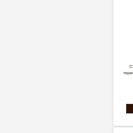
С
терм