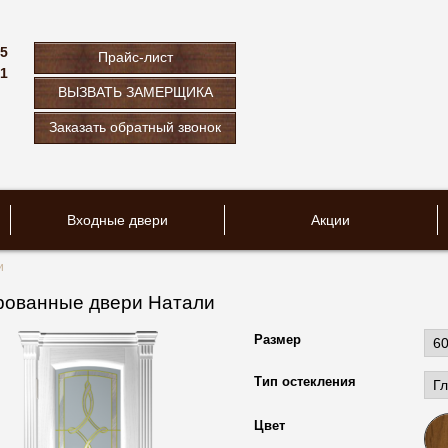
75
Прайс-лист
61
ВЫЗВАТЬ ЗАМЕРЩИКА
u
Заказать обратный звонок
Входные двери
Акции
и
ованные двери Натали
Размер
Тип остекления
Цвет