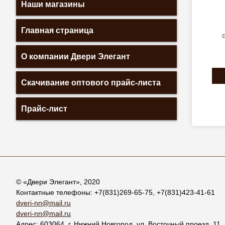
Наши магазины
Главная страница
Ф
О компании Двери Элегант
Скачивание оптового прайс-листа
Прайс-лист
© «
Двери Элегант
», 2020
Контактные телефоны:
+7(831)269-65-75
,
+7(831)423-41-61
dveri-nn@mail.ru
dveri-nn@mail.ru
Адрес:
603064
, г.
Нижний Новгород
,
ул. Восточный проезд, 11