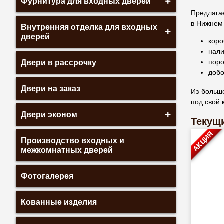
Фурнитура для входных дверей
Предлага
в Нижнем
Внутренняя отделка для входных
дверей
коро
нали
поро
Двери в рассрочку
добо
Двери на заказ
Из большо
под свой 
Двери эконом
Текущи
АКЦИЯ
Производство входных и
межкомнатных дверей
Фотогалерея
Кованные изделия