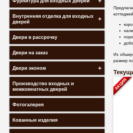
Фурнитура для входных дверей
Предлага
коттеджей
Внутренняя отделка для входных
дверей
коро
нали
поро
Двери в рассрочку
добо
Двери на заказ
Из обширн
размер по
Двери эконом
Текущи
АКЦИЯ
Производство входных и
межкомнатных дверей
Фотогалерея
Кованные изделия