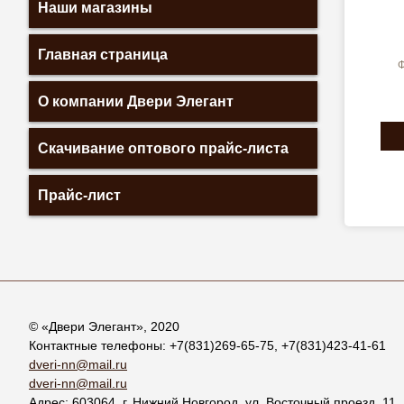
Наши магазины
Главная страница
Ф
О компании Двери Элегант
Скачивание оптового прайс-листа
Прайс-лист
© «
Двери Элегант
», 2020
Контактные телефоны:
+7(831)269-65-75
,
+7(831)423-41-61
dveri-nn@mail.ru
dveri-nn@mail.ru
Адрес:
603064
, г.
Нижний Новгород
,
ул. Восточный проезд, 11