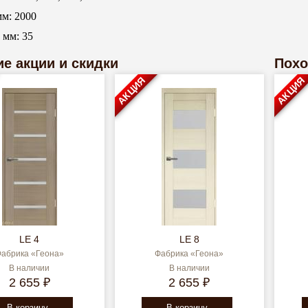
мм: 2000
, мм: 35
е акции и скидки
Похо
АКЦИЯ
АКЦИЯ
LE 4
LE 8
абрика «Геона»
Фабрика «Геона»
В наличии
В наличии
2 655 ₽
2 655 ₽
В корзину
В корзину