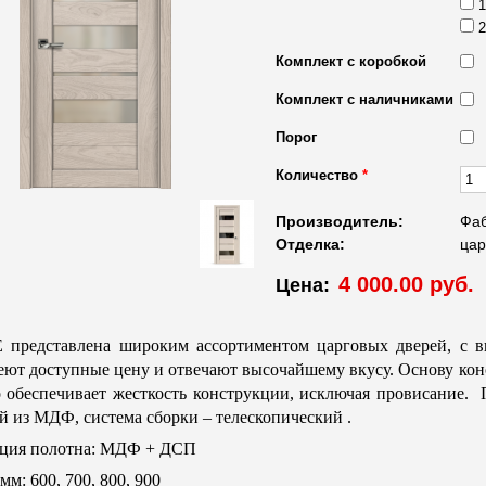
1
2
Комплект с коробкой
Комплект с наличниками
Порог
Количество
*
Производитель:
Фаб
Отделка:
цар
4 000.00 руб.
Цена:
 представлена широким ассортиментом царговых дверей, с 
еют доступные цену и отвечают высочайшему вкусу. Основу ко
 обеспечивает жесткость конструкции, исключая провисание. 
й из МДФ, система сборки – телескопический .
ция полотна: МДФ + ДСП
м: 600, 700, 800, 900