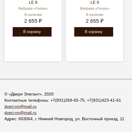
LE 8
LE 9
Фабрика «Геона»
Фабрика «Геона»
В наличии
В наличии
2 655 ₽
2 655 ₽
В корзину
В корзину
© «
Двери Элегант
», 2020
Контактные телефоны:
+7(831)269-65-75
,
+7(831)423-41-61
dveri-nn@mail.ru
dveri-nn@mail.ru
Адрес:
603064
, г.
Нижний Новгород
,
ул. Восточный проезд, 11