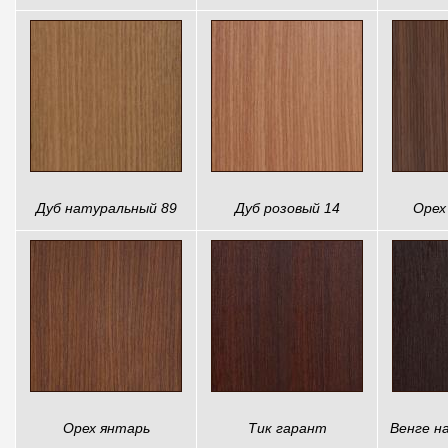
Дуб натуральный 89
Дуб розовый 14
Орех
Орех янтарь
Тик гарант
Венге н