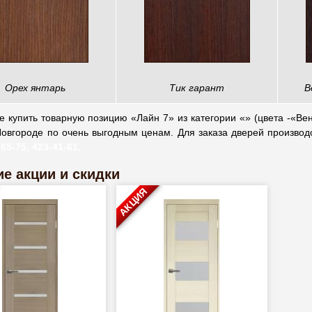
Орех янтарь
Тик гарант
В
 купить товарную позицию «Лайн 7» из категории «» (цвета -«Венг
овгороде по очень выгодным ценам. Для заказа дверей производс
-65-75, 423-41-61.
е акции и скидки
АКЦИЯ