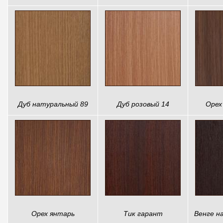
Дуб натуральный 89
Дуб розовый 14
Орех
Орех янтарь
Тик гарант
Венге н