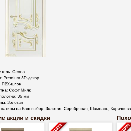
итель: Geona
я: Premium 3D-декор
: ПВХ-шпон
отна: Софт Милк
полотна: 35 мм
ны: Золотая
 патины на Ваш выбор: Золотая, Серебряная, Шампань, Коричнев
е акции и скидки
Похо
АКЦИЯ
АКЦИЯ