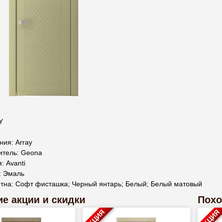
Y
ия: Array
итель: Geona
: Avanti
: Эмаль
отна: Софт фисташка; Черный янтарь; Белый; Белый матовый
е акции и скидки
Похо
АКЦИЯ
АКЦИЯ