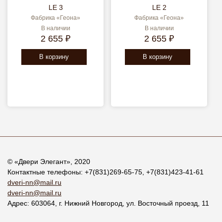
LE 3
LE 2
Фабрика «Геона»
Фабрика «Геона»
В наличии
В наличии
2 655 ₽
2 655 ₽
В корзину
В корзину
© «
Двери Элегант
», 2020
Контактные телефоны:
+7(831)269-65-75
,
+7(831)423-41-61
dveri-nn@mail.ru
dveri-nn@mail.ru
Адрес:
603064
, г.
Нижний Новгород
,
ул. Восточный проезд, 11