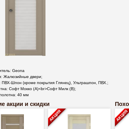
итель: Geona
я: Жалюзийные двери;
 ПВХ-Шпон (кроме покрытия Глянец), Ультрашпон, ПВХ.;
тна: Софт Мокко (А)<br>Софт Милк (В);
полотна: 40 мм
е акции и скидки
Похо
АКЦИЯ
АКЦИЯ