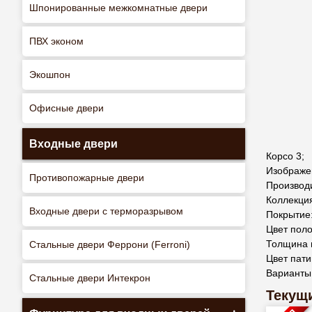
Шпонированные межкомнатные двери
ПВХ эконом
Экошпон
Офисные двери
Входные двери
Корсо 3;
Изображен
Противопожарные двери
Производ
Коллекция:
Входные двери с терморазрывом
Покрытие
Цвет поло
Толщина 
Стальные двери Феррони (Ferroni)
Цвет пат
Варианты
Стальные двери Интекрон
Текущи