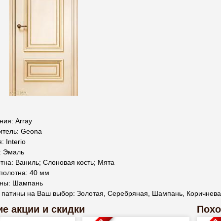
ия: Array
итель: Geona
 Interio
: Эмаль
тна: Ваниль; Слоновая кость; Мята
полотна: 40 мм
ины: Шампань
 патины на Ваш выбор: Золотая, Серебряная, Шампань, Коричнев
е акции и скидки
Похо