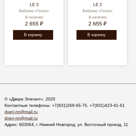
LE 3
LE 2
Фабрика «Геона»
Фабрика «Геона»
В наличии
В наличии
2 655 ₽
2 655 ₽
В корзину
В корзину
© «
Двери Элегант
», 2020
Контактные телефоны:
+7(831)269-65-75
,
+7(831)423-41-61
dveri-nn@mail.ru
dveri-nn@mail.ru
Адрес:
603064
, г.
Нижний Новгород
,
ул. Восточный проезд, 11