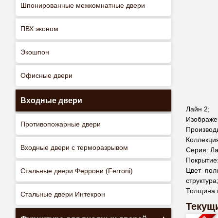
Шпонированные межкомнатные двери
ПВХ эконом
Экошпон
Офисные двери
Входные двери
Лайн 2;
Изображен
Противопожарные двери
Производ
Коллекция
Входные двери с терморазрывом
Серия: Ла
Покрытие
Цвет пол
Стальные двери Феррони (Ferroni)
структура
Толщина 
Стальные двери Интекрон
Текущи