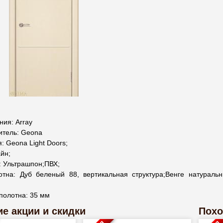
ия: Array
итель: Geona
: Geona Light Doors;
йн;
: Ультрашпон;ПВХ;
отна: Дуб беленый 88, вертикальная структура;Венге натуральн
;
полотна: 35 мм
е акции и скидки
Похо