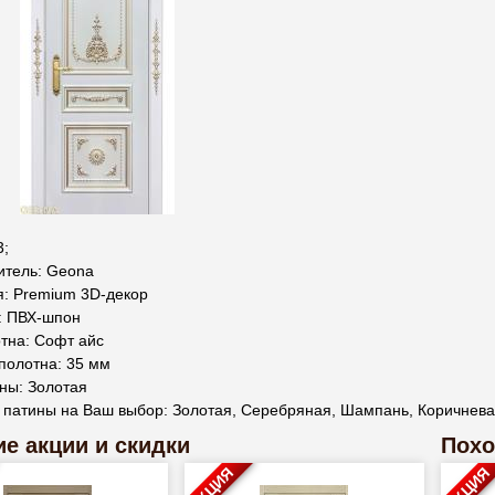
3;
итель: Geona
я: Premium 3D-декор
: ПВХ-шпон
тна: Софт айс
полотна: 35 мм
ны: Золотая
 патины на Ваш выбор: Золотая, Серебряная, Шампань, Коричнев
е акции и скидки
Похо
АКЦИЯ
АКЦИЯ