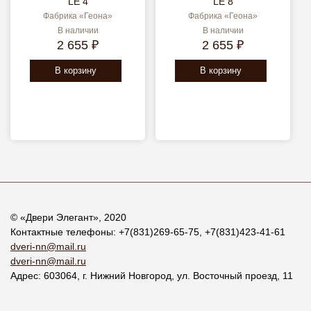
LE 4
LE 8
Фабрика «Геона»
Фабрика «Геона»
В наличии
В наличии
2 655 ₽
2 655 ₽
В корзину
В корзину
© «
Двери Элегант
», 2020
Контактные телефоны:
+7(831)269-65-75
,
+7(831)423-41-61
dveri-nn@mail.ru
dveri-nn@mail.ru
Адрес:
603064
, г.
Нижний Новгород
,
ул. Восточный проезд, 11