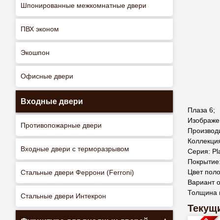
Шпонированные межкомнатные двери
ПВХ эконом
Экошпон
Офисные двери
Входные двери
Плаза 6;
Изображен
Противопожарные двери
Производ
Коллекция
Входные двери с терморазрывом
Серия: Pl
Покрытие
Цвет поло
Стальные двери Феррони (Ferroni)
Вариант о
Толщина 
Стальные двери Интекрон
Текущи