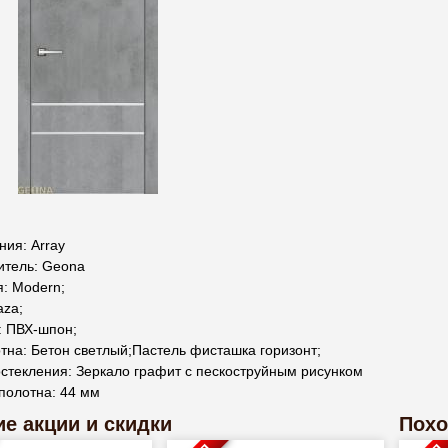
ия: Array
итель: Geona
: Modern;
aza;
: ПВХ-шпон;
тна: Бетон светлый;Пастель фисташка горизонт;
стекления: Зеркало графит с пескоструйным рисунком
полотна: 44 мм
е акции и скидки
Похо