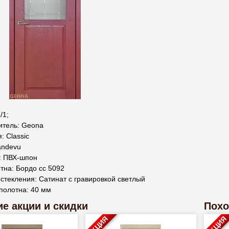
/1;
итель: Geona
: Classic
andevu
: ПВХ-шпон
тна: Бордо сс 5092
стекления: Сатинат с гравировкой светлый
полотна: 40 мм
е акции и скидки
Похо
АКЦИЯ
АКЦИЯ