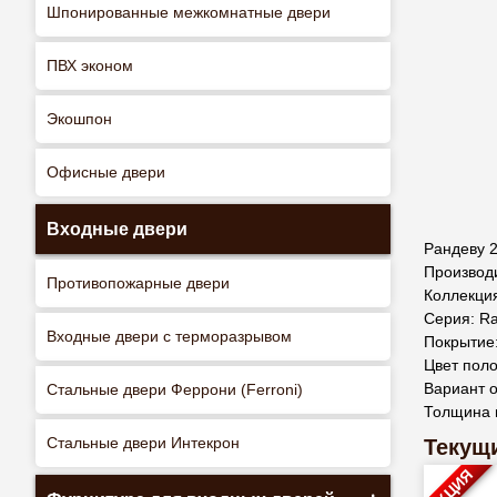
Шпонированные межкомнатные двери
ПВХ эконом
Экошпон
Офисные двери
Входные двери
Рандеву 2
Производ
Противопожарные двери
Коллекция
Серия: R
Входные двери с терморазрывом
Покрытие
Цвет поло
Вариант о
Стальные двери Феррони (Ferroni)
Толщина 
Стальные двери Интекрон
Текущи
АКЦИЯ