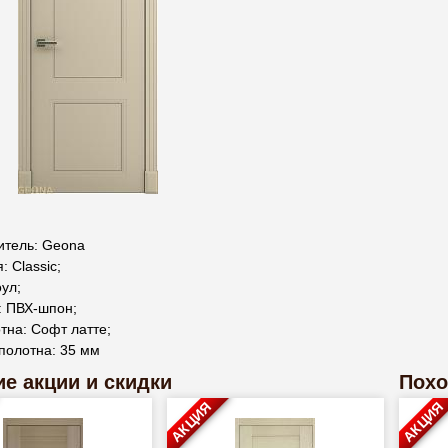
итель: Geona
: Classic;
ул;
: ПВХ-шпон;
тна: Софт латте;
полотна: 35 мм
е акции и скидки
Похо
АКЦИЯ
АКЦИЯ