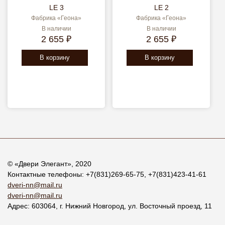
LE 3
LE 2
Фабрика «Геона»
Фабрика «Геона»
В наличии
В наличии
2 655 ₽
2 655 ₽
В корзину
В корзину
© «
Двери Элегант
», 2020
Контактные телефоны:
+7(831)269-65-75
,
+7(831)423-41-61
dveri-nn@mail.ru
dveri-nn@mail.ru
Адрес:
603064
, г.
Нижний Новгород
,
ул. Восточный проезд, 11