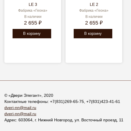
LE 3
LE 2
Фабрика «Геона»
Фабрика «Геона»
В наличии
В наличии
2 655 ₽
2 655 ₽
В корзину
В корзину
© «
Двери Элегант
», 2020
Контактные телефоны:
+7(831)269-65-75
,
+7(831)423-41-61
dveri-nn@mail.ru
dveri-nn@mail.ru
Адрес:
603064
, г.
Нижний Новгород
,
ул. Восточный проезд, 11