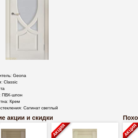
итель: Geona
: Classic
ита
: ПВХ-шпон
тна: Крем
стекления: Сатинат светлый
е акции и скидки
Похо
АКЦИЯ
АКЦИЯ