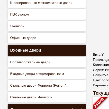
Шпонированные межкомнатные двери
ПВХ эконом
Экошпон
Офисные двери
Входные двери
Вита Y;
Производ
Противопожарные двери
Коллекция
Серия: В
Входные двери с терморазрывом
Покрытие
Цвет поло
Вариант о
Стальные двери Феррони (Ferroni)
Текущи
Стальные двери Интекрон
АКЦИЯ