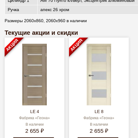
Цилиндр 1
АМ 70 Пунто кл/верт, Эксцентрик алюминовый
Ручка
апекс 26 хром
Размеры 2060х860, 2060х960 в наличии
Текущие акции и скидки
АКЦИЯ
АКЦИЯ
LE 4
LE 8
Фабрика «Геона»
Фабрика «Геона»
В наличии
В наличии
2 655 ₽
2 655 ₽