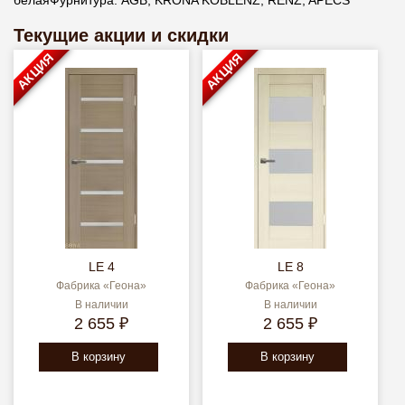
белаяФурнитура: АGB, KRONA KOBLENZ, RENZ, APECS
Текущие акции и скидки
АКЦИЯ
АКЦИЯ
LE 4
LE 8
Фабрика «Геона»
Фабрика «Геона»
В наличии
В наличии
2 655 ₽
2 655 ₽
В корзину
В корзину