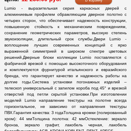
Lumio - выразительная серия каркасных дверей с
алюминиевым профилем обрамляющим дверное полотно с
четырех сторон, что обеспечивает надежность конструкции,
повышенную стойкость к механическим повреждениям,
сохранение геометрических параметров, высокую степень
звукоизоляции, длительный срок службы.Двери Lumio -
воплощение лучших современных концепций с ярко
выраженной симметрией в широком спектре цветовых
решений.Дверные блоки коллекции Lumio поставляются с
фабричной врезкой с помощью высокоточного оборудования
и комплектуются фурнитурой итальянского и евразийского
бренда, что гарантирует качество и надежность работы на
долгие годы.Система установки погонажных изделий –
телескоп универсальный с запилом короба под 45° и врезкой
отверстий под петли скрытой установки.При изготовлении
моделей Lumio направление текстуры на полотне всегда
горизонтальное, не зависимо от направления текстуры
ПВХ.Гарантия качества: 3 годаТолщина кромки (полированный
хром): 44 ммТолщина полотна: 42 ммОстекление: зеркало
бронза, зеркало графит, лакобель черная, лакобель