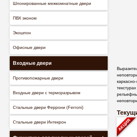
Шпонированные межкомнатные двери
ПВХ эконом
Экошпон
Офисные двери
Входные двери
Выразите
неповтор
Противопожарные двери
каркасно
текстурах
Входные двери с терморазрывом
рельефны
неповтор
Стальные двери Феррони (Ferroni)
Текущи
АКЦИЯ
Стальные двери Интекрон