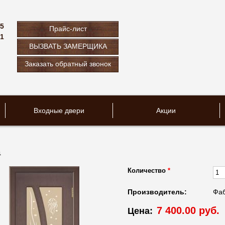
75
Прайс-лист
61
ВЫЗВАТЬ ЗАМЕРЩИКА
u
Заказать обратный звонок
Входные двери
Акции
а
Количество
*
Производитель:
Фаб
7 400.00 руб.
Цена: