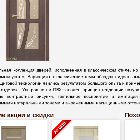
льная коллекция дверей, исполненная в классическом стиле, н
имым уютом. Вариации на классические темы обладают идеальным
-щитовой технологии явились результатом большого опыта и прим
 отделок - Ультрашпон и ПВХ заложен принцип тенденции натурал
е контрастные рисунки, тактильное восприятие и имитация
имыми натуральными тонами и выраженными насыщенными оттен
е акции и скидки
Похо
АКЦИЯ