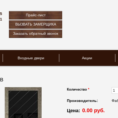
75
Прайс-лист
61
ВЫЗВАТЬ ЗАМЕРЩИКА
u
Заказать обратный звонок
Входные двери
Акции
 B
Количество
*
Производитель:
Фаб
0.00 руб.
Цена: