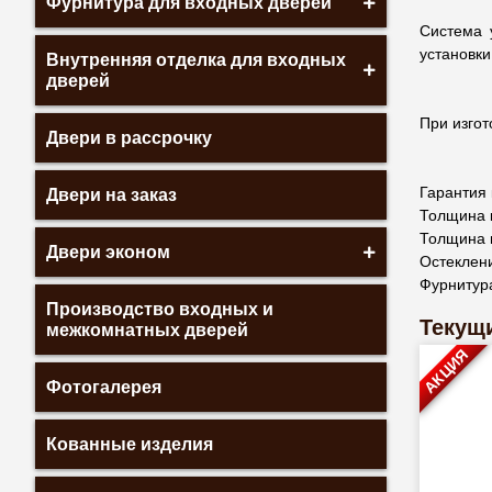
Фурнитура для входных дверей
Система 
установки
Внутренняя отделка для входных
дверей
При изгот
Двери в рассрочку
Гарантия 
Двери на заказ
Толщина 
Толщина 
Двери эконом
Остеклени
Фурнитур
Производство входных и
Текущи
межкомнатных дверей
АКЦИЯ
Фотогалерея
Кованные изделия