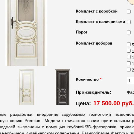
Комплект с коробкой
Комплект с наличниками
Порог
Комплект доборов
5
1
1
1
2
Количество
*
Производитель:
Фаб
17 500.00 руб.
Цена:
ные разработки, внедрение зарубежных технологий позволи
вную серию Premium. Модели отличаются своим оригинальным
моделей выполнены с помощью глубокой/3D-фрезеровки, прида
в необычном дизайнерском содержании. Разнообразие фактур и эк