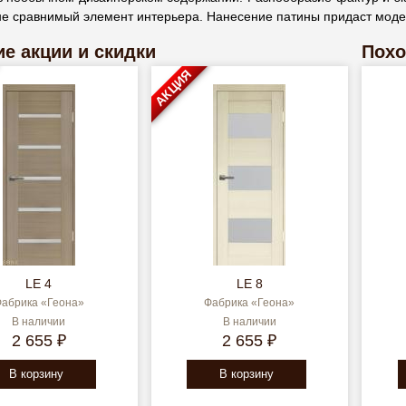
не сравнимый элемент интерьера. Нанесение патины придаст моде
е акции и скидки
Похо
АКЦИЯ
LE 4
LE 8
абрика «Геона»
Фабрика «Геона»
В наличии
В наличии
2 655 ₽
2 655 ₽
В корзину
В корзину