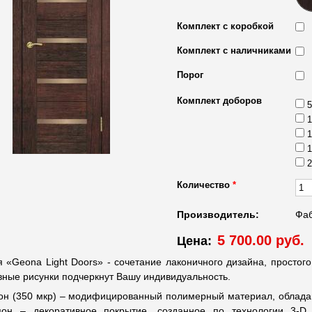
Комплект с коробкой
Комплект с наличниками
Порог
Комплект доборов
5
1
1
1
2
Количество
*
Производитель:
Фаб
5 700.00 руб.
Цена:
 «Geona Light Doors» - сочетание лаконичного дизайна, простог
вные рисунки подчеркнут Вашу индивидуальность.
он (350 мкр) – модифицированный полимерный материал, облада
пон – декоративное покрытие, созданное по технологии 3-D