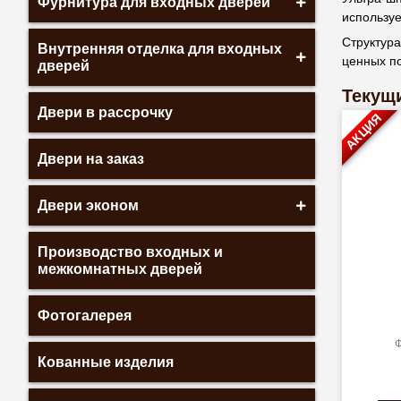
Фурнитура для входных дверей
использу
Структура
Внутренняя отделка для входных
ценных п
дверей
Текущи
Двери в рассрочку
АКЦИЯ
Двери на заказ
Двери эконом
Производство входных и
межкомнатных дверей
Фотогалерея
Ф
Кованные изделия