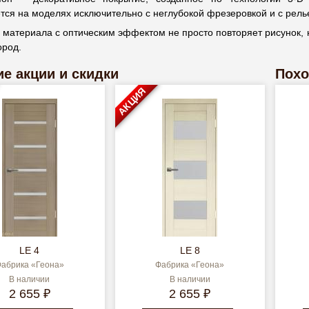
ется на моделях исключительно с неглубокой фрезеровкой и с ре
 материала с оптическим эффектом не просто повторяет рисунок, 
ород.
е акции и скидки
Похо
АКЦИЯ
LE 4
LE 8
абрика «Геона»
Фабрика «Геона»
В наличии
В наличии
2 655 ₽
2 655 ₽